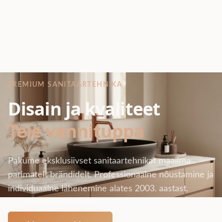
PREMIUM SANITAARTEHNIKA
Disain ja kvaliteet
Teie vannituppa
Pakume eksklusiivset sanitaartehnikat maailma
parimatelt brändidelt. Professionaalne nõustamine ja
individuaalne lähenemine alates 2003. aastast.