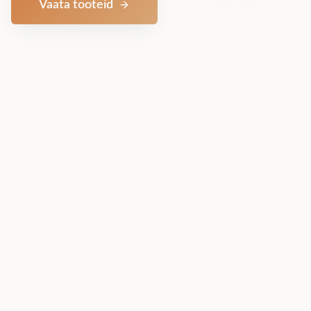
Vaata tooteid
Võta ühendust