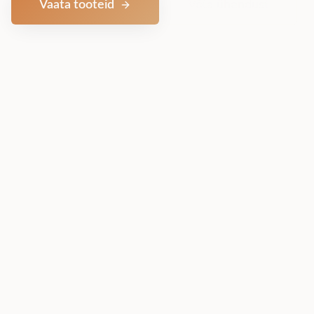
Vaata tooteid
Võta ühendust