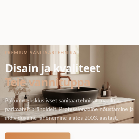
PREMIUM SANITAARTEHNIKA
Disain ja kvaliteet
Teie vannituppa
Pakume eksklusiivset sanitaartehnikat maailma
parimatelt brändidelt. Professionaalne nõustamine ja
individuaalne lähenemine alates 2003. aastast.