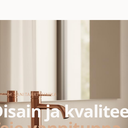
MIUM SANITAARTEHNIKA
isain ja kvalite
eie vannituppa