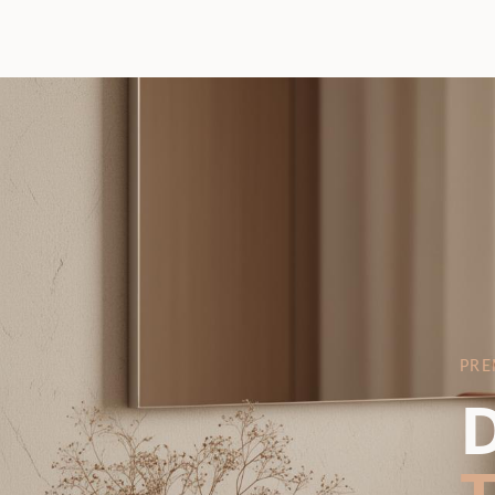
PRE
D
T