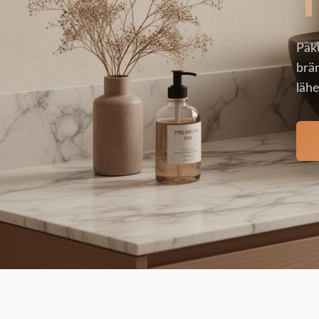
Pak
brän
lähe