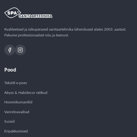
Kvaliteetsed ja isikupärased sanitaartehnika lahendused alates 2003. aastast.
Pakume professionaalset nõu ja teenust.
Pood
Tekstiil e-poes
Abyss & Habidecor rätikud
Hommikumantlid
Vannitoavaibad
Sussid
Eripakkumised