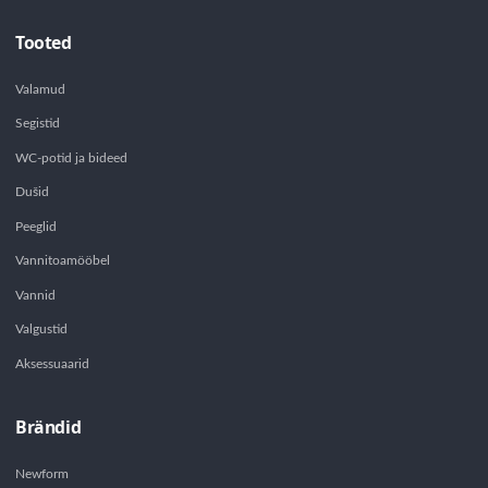
Tooted
Valamud
Segistid
WC-potid ja bideed
Dušid
Peeglid
Vannitoamööbel
Vannid
Valgustid
Aksessuaarid
Brändid
Newform