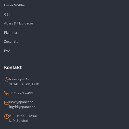
Decor Walther
GSI
Abyss & Habidecor
Flaminia
Zucchetti
PAA
Kontakt
Rävala pst 19
10143 Tallinn, Eesti
+372 661 6491
urve@spanet.ee
ingrid@spanet.ee
E-R: 10:00 - 18:00
L, P: Suletud