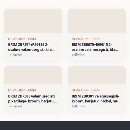
NEWFORM
· BRIM
NEWFORM
· BRIM
BRIM ZBR674+R99185 2-
BRIM ZBR675+R99815 2-
osaline valamusegisti, tila
osaline valamusegisti, tila
225mm- kroom, harjatud
180mm- kroom, harjatud
Tellimisel
Tellimisel
nikkel, must matt (reljeefne)
nikkel, must matt (reljeefne)
NEWFORM
· BRIM
NEWFORM
· BRIM
BRIM ZBR383 valamusegisti
BRIM ZBR381 valamusegisti-
pika tilaga- kroom, harjatud
kroom, harjatud nikkel, must
nikkel, must matt (reljeefne)
matt (reljeefne)
Tellimisel
Tellimisel