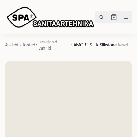
Iseseisvad
Avaleht
Tooted
AMORE SILK Silkstone iseseisev vann, matt valge, matt hall, matt beež, matt grafiit, läikiv Clay, läikiv Fog
vannid