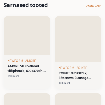
Sarnased tooted
Vaata kõiki
NEWFORM
· AMORE
AMORE SILK valamu
NEWFORM
· POINTE
tööpinnale, 600x370xh-
POINTE futuristlik,
195mm- Silkstone
Tellimisel
kitseneva ülaosaga
viimistlused matt valge,
vann, 1500x720xh-
Tellimisel
matt beež, matt hall,
675mm- Silkstone
matt grafiit
viimistlused: matt valge,
matt hall, matt
caffelatte, matt oyster,