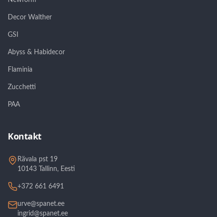
Newform
Decor Walther
GSI
Abyss & Habidecor
Flaminia
Zucchetti
PAA
Kontakt
Rävala pst 19
10143 Tallinn, Eesti
+372 661 6491
urve@spanet.ee
ingrid@spanet.ee