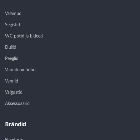
Valamud
Segistid
WC-potid ja bideed
Dušid
Peeglid
Vannitoamööbel
Vannid
Valgustid
Aksessuaarid
Brändid