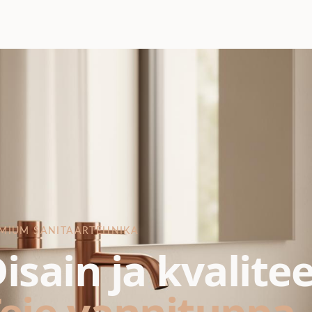
MIUM SANITAARTEHNIKA
isain ja kvalite
eie vannituppa