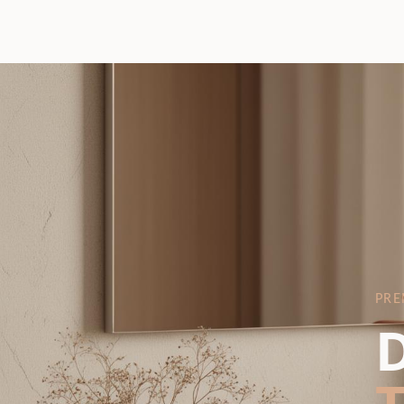
PRE
D
T