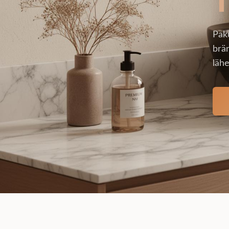
Pak
brän
lähe