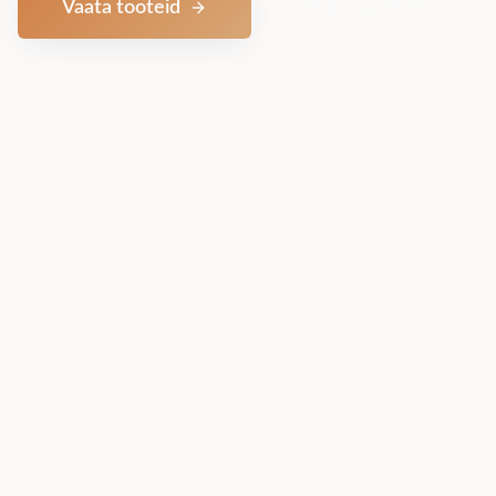
Vaata tooteid
Võta ühendust