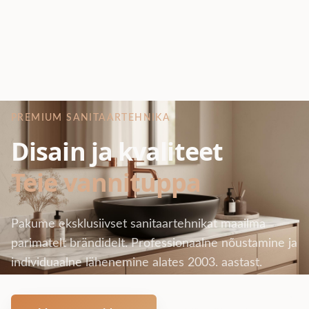
PREMIUM SANITAARTEHNIKA
Disain ja kvaliteet
Teie vannituppa
Pakume eksklusiivset sanitaartehnikat maailma
parimatelt brändidelt. Professionaalne nõustamine ja
individuaalne lähenemine alates 2003. aastast.