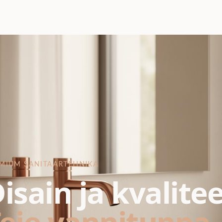
MIUM SANITAARTEHNIKA
isain ja kvalite
eie vannituppa