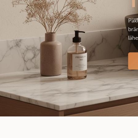
Pak
brän
lähe