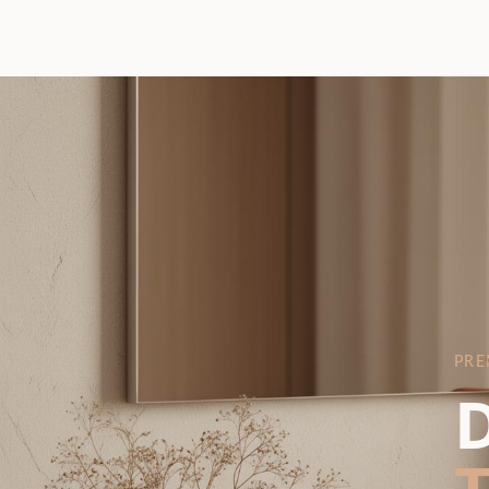
PRE
D
T