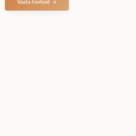
Vaata tooteid
Võta ühendust