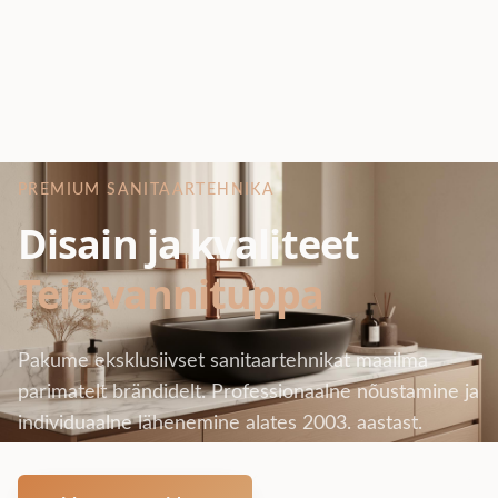
PREMIUM SANITAARTEHNIKA
Disain ja kvaliteet
Teie vannituppa
Pakume eksklusiivset sanitaartehnikat maailma
parimatelt brändidelt. Professionaalne nõustamine ja
individuaalne lähenemine alates 2003. aastast.