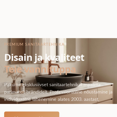
PREMIUM SANITAARTEHNIKA
Disain ja kvaliteet
Teie vannituppa
Pakume eksklusiivset sanitaartehnikat maailma
parimatelt brändidelt. Professionaalne nõustamine ja
individuaalne lähenemine alates 2003. aastast.