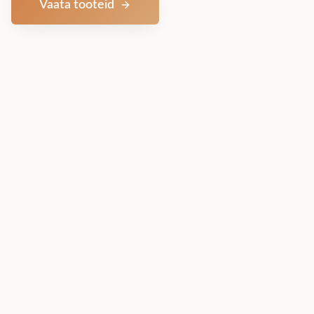
Vaata tooteid
Võta ühendust