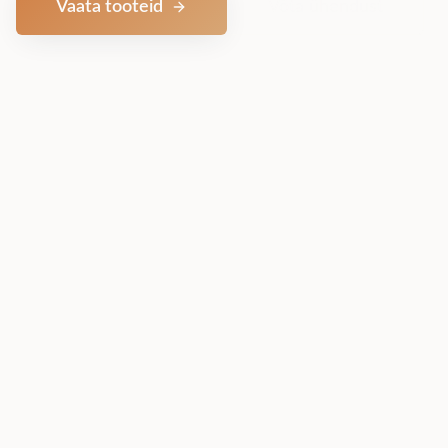
Vaata tooteid
Võta ühendust