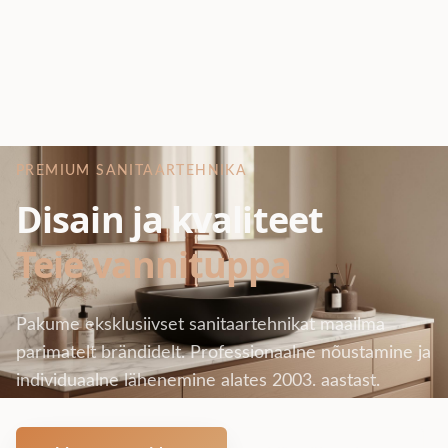
PREMIUM SANITAARTEHNIKA
Disain ja kvaliteet
Teie vannituppa
Pakume eksklusiivset sanitaartehnikat maailma
parimatelt brändidelt. Professionaalne nõustamine ja
individuaalne lähenemine alates 2003. aastast.