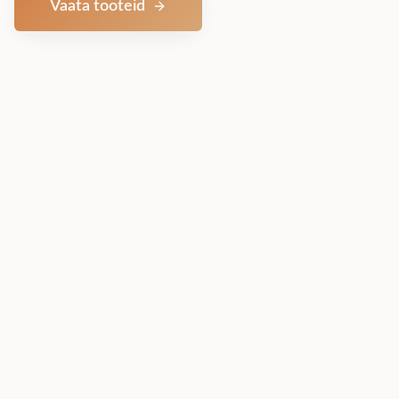
Vaata tooteid
Võta ühendust