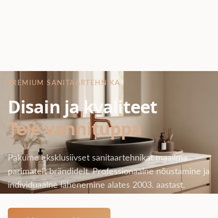
PREMIUM SANITAARTEHNIKA
Disain ja kvaliteet
Teie vannituppa
Pakume eksklusiivset sanitaartehnikat maailma
parimatelt brändidelt. Professionaalne nõustamine ja
individuaalne lähenemine alates 2003. aastast.