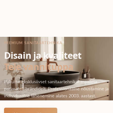
PREMIUM SANITAARTEHNIKA
Disain ja kvaliteet
Teie vannituppa
Pakume eksklusiivset sanitaartehnikat maailma
parimatelt brändidelt. Professionaalne nõustamine ja
individuaalne lähenemine alates 2003. aastast.