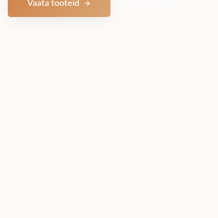
Vaata tooteid
Võta ühendust