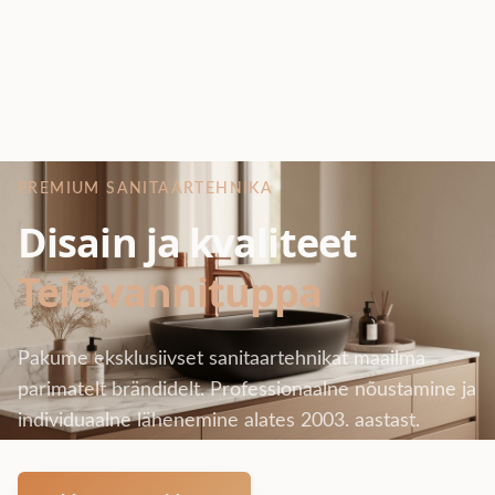
PREMIUM SANITAARTEHNIKA
Disain ja kvaliteet
Teie vannituppa
Pakume eksklusiivset sanitaartehnikat maailma
parimatelt brändidelt. Professionaalne nõustamine ja
individuaalne lähenemine alates 2003. aastast.