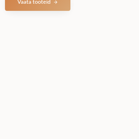
Vaata tooteid
Võta ühendust