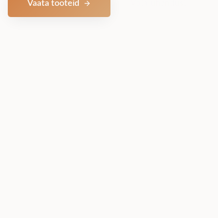
Vaata tooteid
Võta ühendust