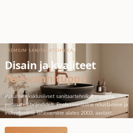
PREMIUM SANITAARTEHNIKA
Disain ja kvaliteet
Teie vannituppa
Pakume eksklusiivset sanitaartehnikat maailma
parimatelt brändidelt. Professionaalne nõustamine ja
individuaalne lähenemine alates 2003. aastast.