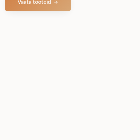
Vaata tooteid
Võta ühendust