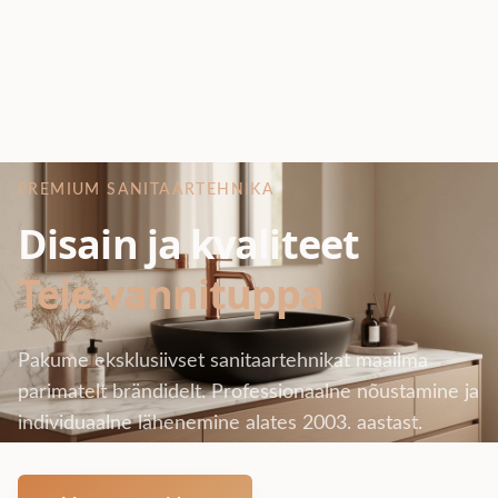
PREMIUM SANITAARTEHNIKA
Disain ja kvaliteet
Teie vannituppa
Pakume eksklusiivset sanitaartehnikat maailma
parimatelt brändidelt. Professionaalne nõustamine ja
individuaalne lähenemine alates 2003. aastast.