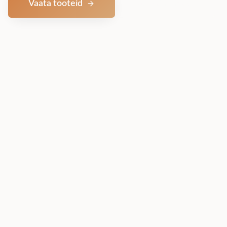
Vaata tooteid
Võta ühendust