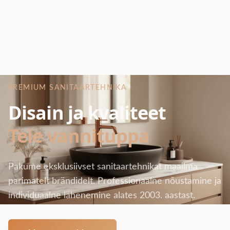
PREMIUM SANITAARTEHNIKA
Disain ja kvaliteet
Teie vannituppa
Pakume eksklusiivset sanitaartehnikat maailma
parimatelt brändidelt. Professionaalne nõustamine ja
individuaalne lähenemine alates 2003. aastast.