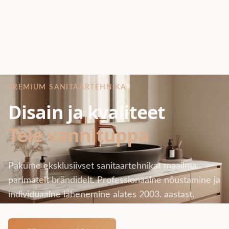
PREMIUM SANITAARTEHNIKA
Disain ja kvaliteet
Teie vannituppa
Pakume eksklusiivset sanitaartehnikat maailma
parimatelt brändidelt. Professionaalne nõustamine ja
individuaalne lähenemine alates 2003. aastast.