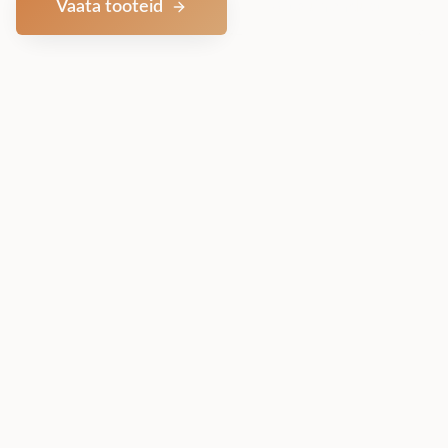
Vaata tooteid
Võta ühendust