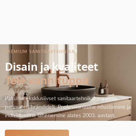
PREMIUM SANITAARTEHNIKA
Disain ja kvaliteet
Teie vannituppa
Pakume eksklusiivset sanitaartehnikat maailma
parimatelt brändidelt. Professionaalne nõustamine ja
individuaalne lähenemine alates 2003. aastast.