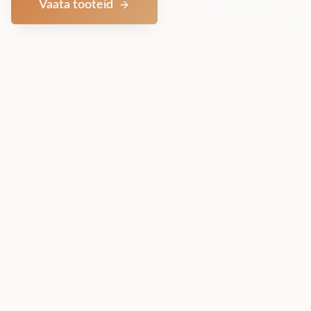
Vaata tooteid
Võta ühendust