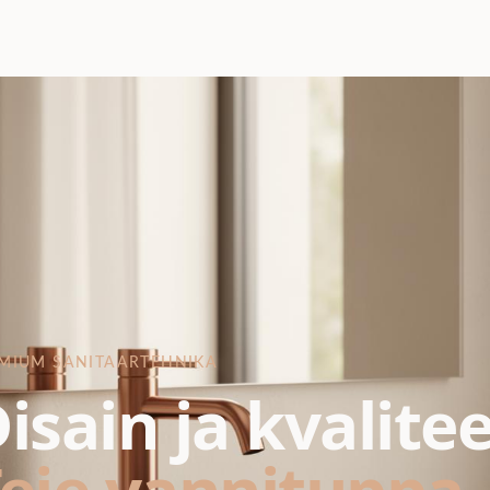
MIUM SANITAARTEHNIKA
isain ja kvalite
eie vannituppa