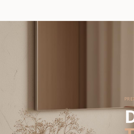
PRE
D
T