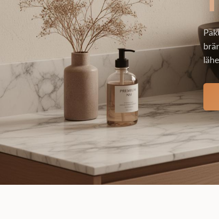
Pak
brän
lähe