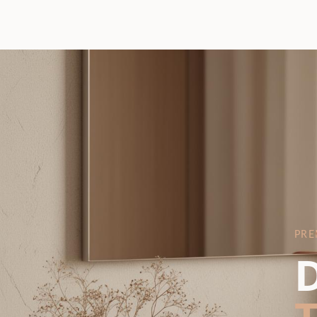
PRE
D
T