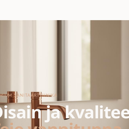
MIUM SANITAARTEHNIKA
isain ja kvalite
eie vannituppa