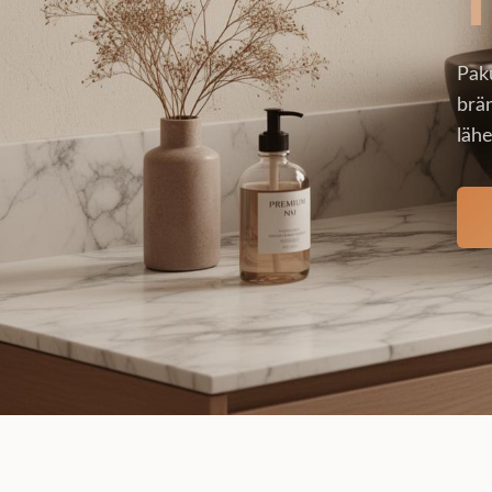
Pak
brän
lähe