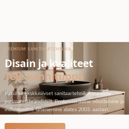
PREMIUM SANITAARTEHNIKA
Disain ja kvaliteet
Teie vannituppa
Pakume eksklusiivset sanitaartehnikat maailma
parimatelt brändidelt. Professionaalne nõustamine ja
individuaalne lähenemine alates 2003. aastast.