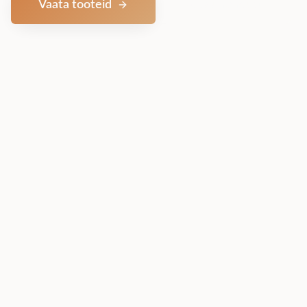
Vaata tooteid
Võta ühendust