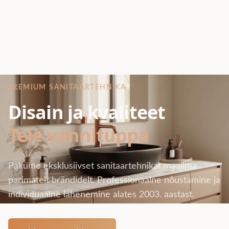
PREMIUM SANITAARTEHNIKA
Disain ja kvaliteet
Teie vannituppa
Pakume eksklusiivset sanitaartehnikat maailma
parimatelt brändidelt. Professionaalne nõustamine ja
individuaalne lähenemine alates 2003. aastast.