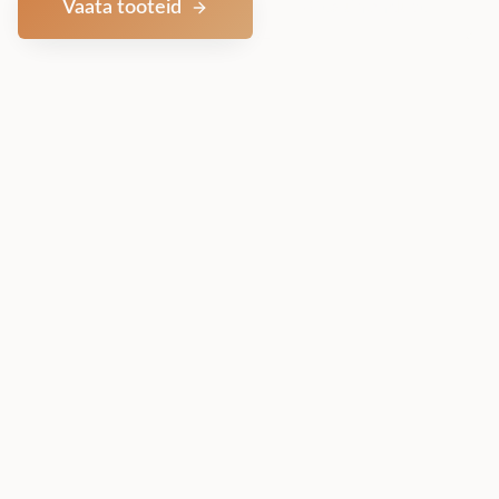
Vaata tooteid
Võta ühendust