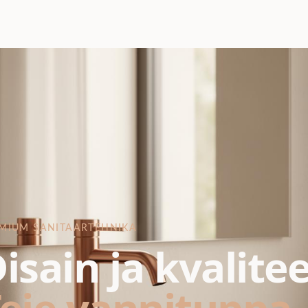
MIUM SANITAARTEHNIKA
isain ja kvalite
eie vannituppa