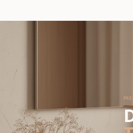
PRE
D
T