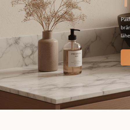
Pak
brän
lähe