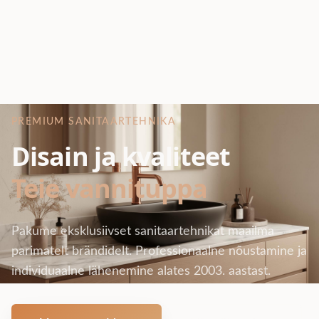
PREMIUM SANITAARTEHNIKA
Disain ja kvaliteet
Teie vannituppa
Pakume eksklusiivset sanitaartehnikat maailma
parimatelt brändidelt. Professionaalne nõustamine ja
individuaalne lähenemine alates 2003. aastast.