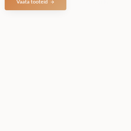
Vaata tooteid
Võta ühendust