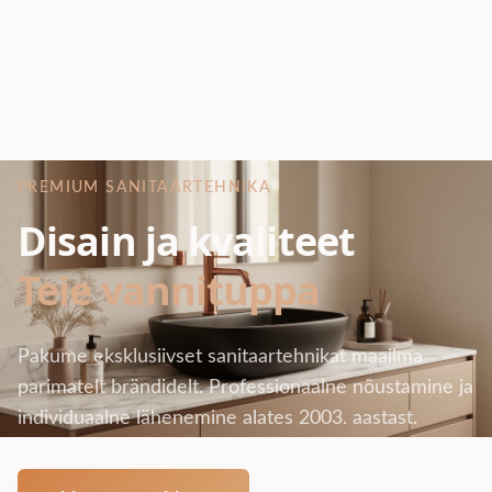
PREMIUM SANITAARTEHNIKA
Disain ja kvaliteet
Teie vannituppa
Pakume eksklusiivset sanitaartehnikat maailma
parimatelt brändidelt. Professionaalne nõustamine ja
individuaalne lähenemine alates 2003. aastast.