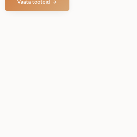
Vaata tooteid
Võta ühendust