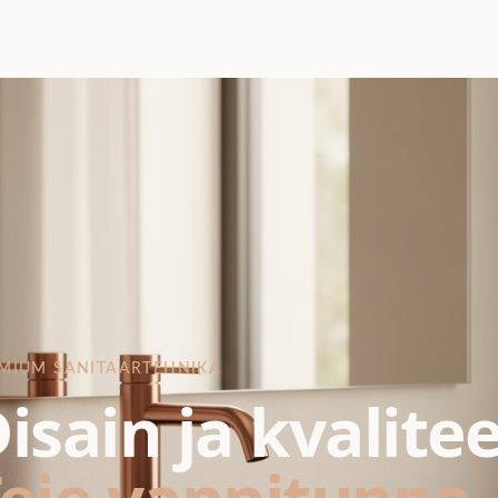
MIUM SANITAARTEHNIKA
isain ja kvalite
eie vannituppa