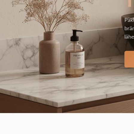
Pak
brän
lähe