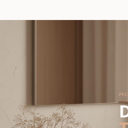
PRE
D
T