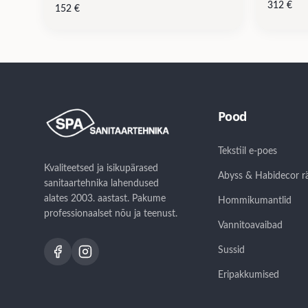
312
€
152
€
Pood
Tekstiil e-poes
Kvaliteetsed ja isikupärased
Abyss & Habidecor r
sanitaartehnika lahendused
alates 2003. aastast. Pakume
Hommikumantlid
professionaalset nõu ja teenust.
Vannitoavaibad
Sussid
Eripakkumised