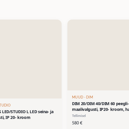
MUUD
· DIM
DIM 20/DIM 40/DIM 60 peegli-
STUDIO
maalivalgusti, IP20- kroom, h
 LED/STUDIO L LED seina- ja
nikkel, kuld
Tellimisel
sti, IP 20- kroom
580
€