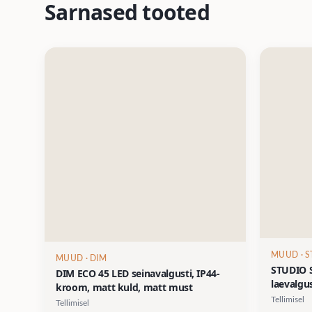
Sarnased tooted
MUUD
· 
MUUD
· DIM
STUDIO S
DIM ECO 45 LED seinavalgusti, IP44-
laevalgu
kroom, matt kuld, matt must
Tellimisel
Tellimisel