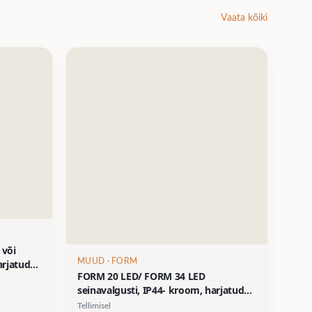
Vaata kõiki
 või
MUUD
· FORM
arjatud
FORM 20 LED/ FORM 34 LED
seinavalgusti, IP44- kroom, harjatud
nikkel, must matt, valge matt
Tellimisel