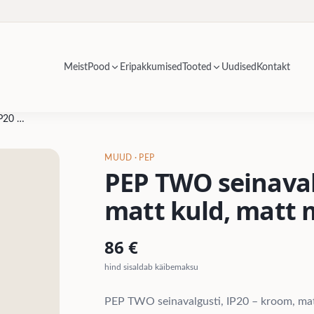
Meist
Pood
Eripakkumised
Tooted
Uudised
Kontakt
PEP TWO seinavalgusti, IP20 – kroom, matt kuld, matt must
MUUD
· PEP
PEP TWO seinaval
matt kuld, matt 
86
€
hind sisaldab käibemaksu
PEP TWO seinavalgusti, IP20 – kroom, mat