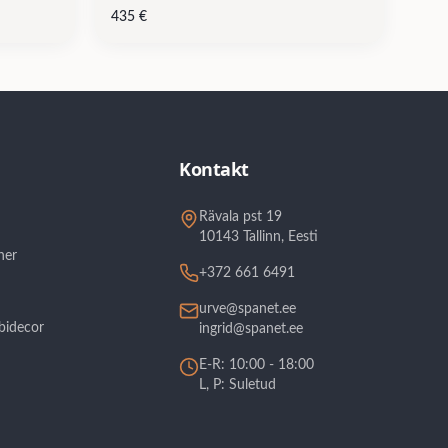
435
€
Kontakt
Rävala pst 19
10143 Tallinn, Eesti
her
+372 661 6491
urve@spanet.ee
bidecor
ingrid@spanet.ee
E-R: 10:00 - 18:00
L, P: Suletud