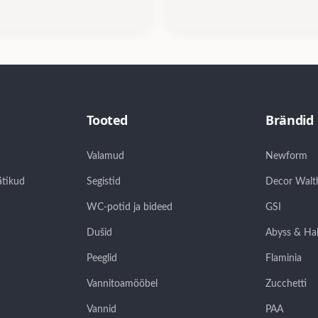
Tooted
Brändid
Valamud
Newform
ätikud
Segistid
Decor Walt
WC-potid ja bideed
GSI
Dušid
Abyss & Ha
Peeglid
Flaminia
Vannitoamööbel
Zucchetti
Vannid
PAA