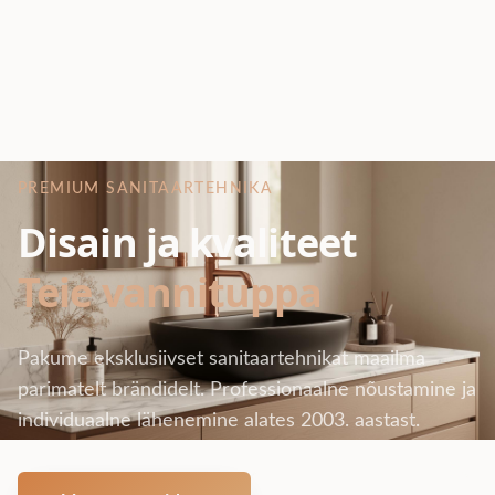
PREMIUM SANITAARTEHNIKA
Disain ja kvaliteet
Teie vannituppa
Pakume eksklusiivset sanitaartehnikat maailma
parimatelt brändidelt. Professionaalne nõustamine ja
individuaalne lähenemine alates 2003. aastast.