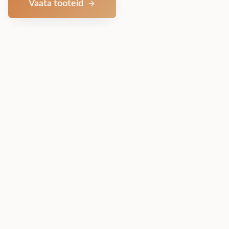
Vaata tooteid
Võta ühendust