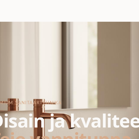
MIUM SANITAARTEHNIKA
isain ja kvalite
eie vannituppa