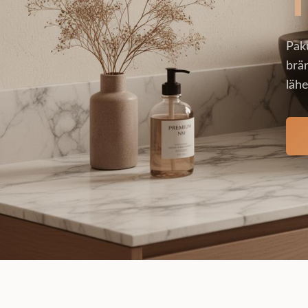
Pak
brän
lähe