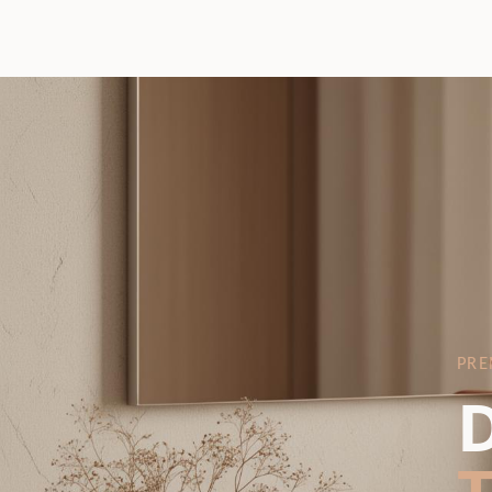
PRE
D
T