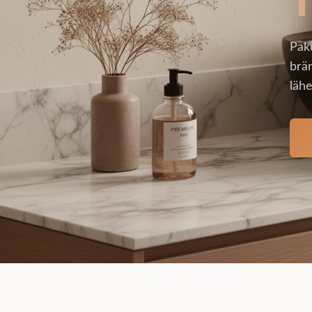
Pak
brän
lähe