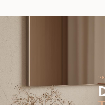
PRE
D
T