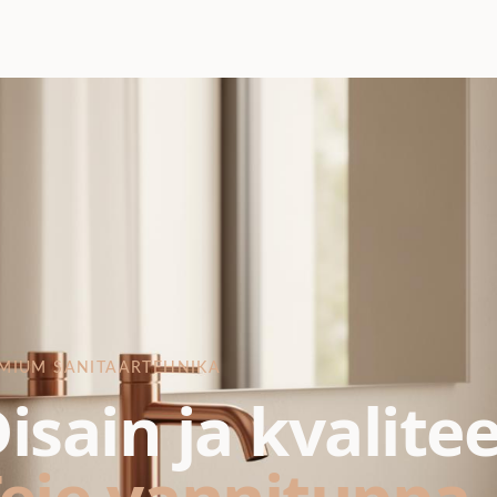
MIUM SANITAARTEHNIKA
isain ja kvalite
eie vannituppa