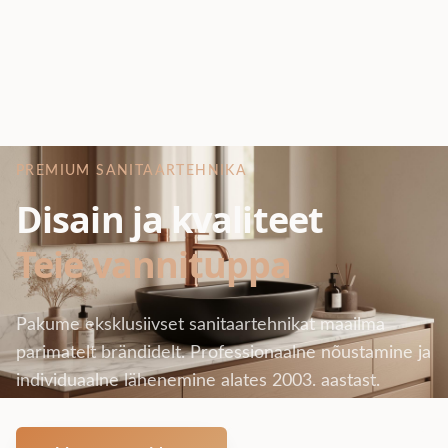
PREMIUM SANITAARTEHNIKA
Disain ja kvaliteet
Teie vannituppa
Pakume eksklusiivset sanitaartehnikat maailma
parimatelt brändidelt. Professionaalne nõustamine ja
individuaalne lähenemine alates 2003. aastast.