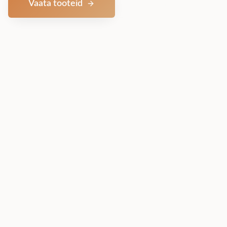
Vaata tooteid
Võta ühendust