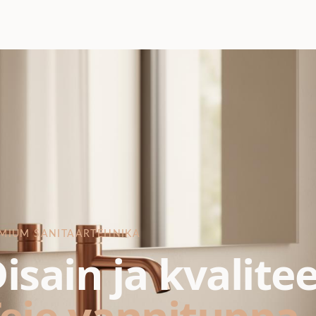
MIUM SANITAARTEHNIKA
isain ja kvalite
eie vannituppa