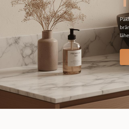
Pak
brän
lähe