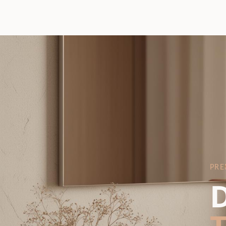
PRE
D
T