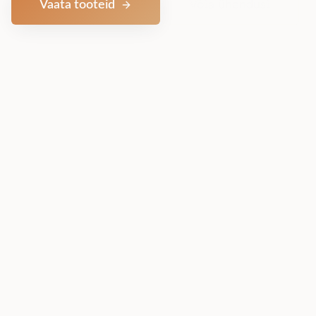
Vaata tooteid
Võta ühendust