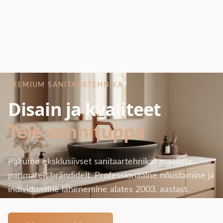
PREMIUM SANITAARTEHNIKA
Disain ja kvaliteet
Teie vannituppa
Pakume eksklusiivset sanitaartehnikat maailma
parimatelt brändidelt. Professionaalne nõustamine ja
individuaalne lähenemine alates 2003. aastast.