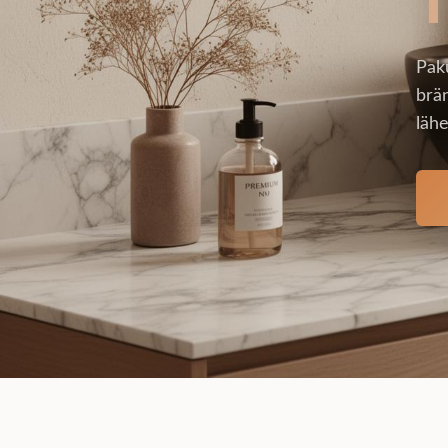
Pak
brän
lähe