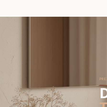
PRE
D
T