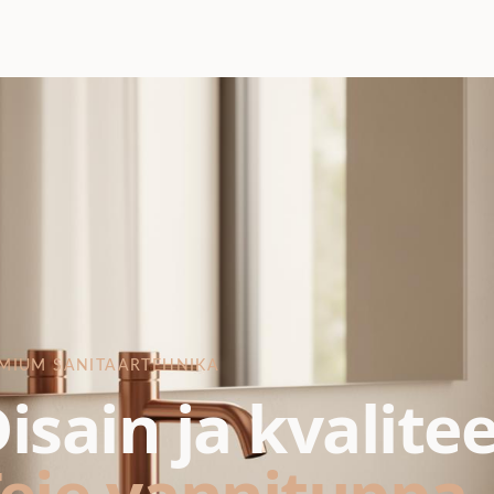
MIUM SANITAARTEHNIKA
isain ja kvalite
eie vannituppa