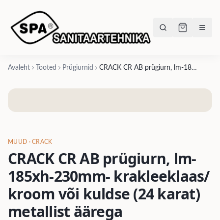
Avaleht
Tooted
Prügiurnid
CRACK CR AB prügiurn, lm-185xh-230mm- krakleeklaas/ kroom või kuldse (24 karat) metallist äärega
MUUD
· CRACK
CRACK CR AB prügiurn, lm-
185xh-230mm- krakleeklaas/
kroom või kuldse (24 karat)
metallist äärega