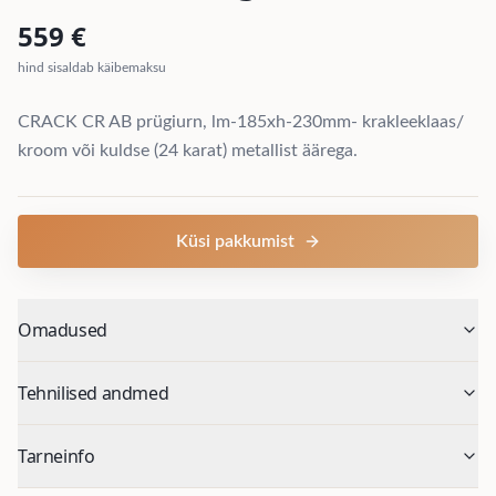
559
€
hind sisaldab käibemaksu
CRACK CR AB prügiurn, lm-185xh-230mm- krakleeklaas/
kroom või kuldse (24 karat) metallist äärega.
Küsi pakkumist
Omadused
Tehnilised andmed
Tarneinfo