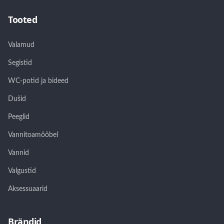
Tooted
Valamud
Segistid
WC-potid ja bideed
Dušid
Peeglid
Vannitoamööbel
Vannid
Valgustid
Aksessuaarid
Brändid