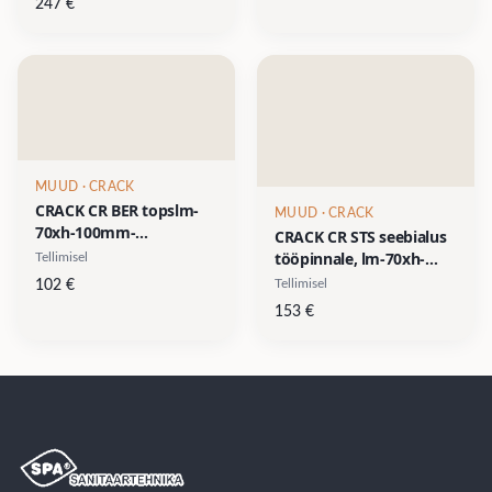
247
€
kuldne (24 karat)
MUUD
· CRACK
CRACK CR BER topslm-
MUUD
· CRACK
70xh-100mm-
CRACK CR STS seebialus
krakleeklaas/ kroom või
tööpinnale, lm-70xh-
Tellimisel
kuldse (24 karat)
50mm- krakleeklaas/
Tellimisel
102
€
metallist äärega
kroom või kuldse (24
153
€
karat) metallist äärega