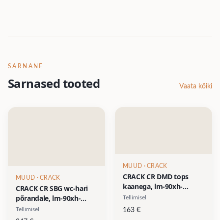
SARNANE
Sarnased tooted
Vaata kõiki
MUUD
· CRACK
CRACK CR DMD tops
MUUD
· CRACK
kaanega, lm-90xh-
CRACK CR SBG wc-hari
110mm- krakleeklaas/
põrandale, lm-90xh-
Tellimisel
metallist osad kroom või
380mm- krakleeklaas/
Tellimisel
163
€
kuldne (24 karat)
metallist osad kroom või