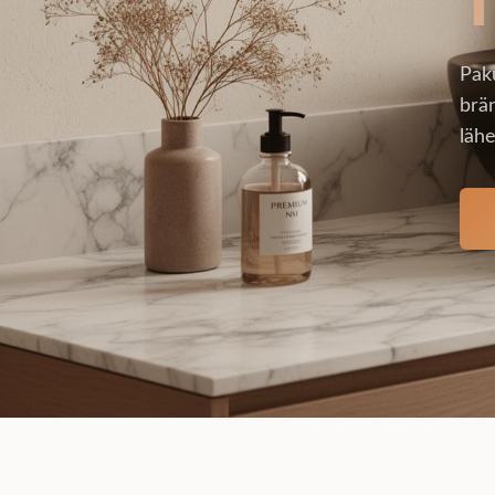
Pak
brän
lähe