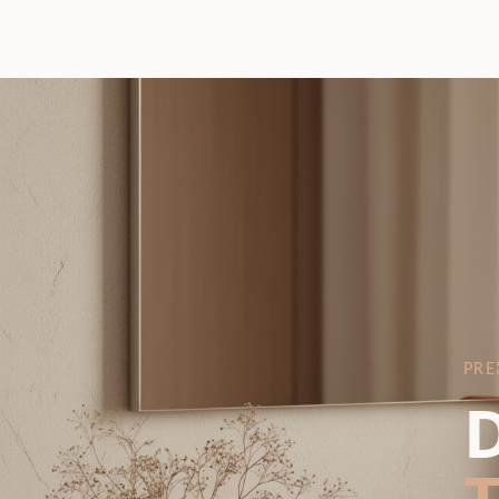
PRE
D
T