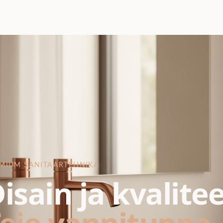
MIUM SANITAARTEHNIKA
isain ja kvalite
eie vannituppa