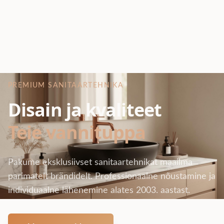
PREMIUM SANITAARTEHNIKA
Disain ja kvaliteet
Teie vannituppa
Pakume eksklusiivset sanitaartehnikat maailma
parimatelt brändidelt. Professionaalne nõustamine ja
individuaalne lähenemine alates 2003. aastast.