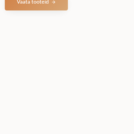
Vaata tooteid
Võta ühendust