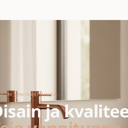
MIUM SANITAARTEHNIKA
isain ja kvalite
eie vannituppa