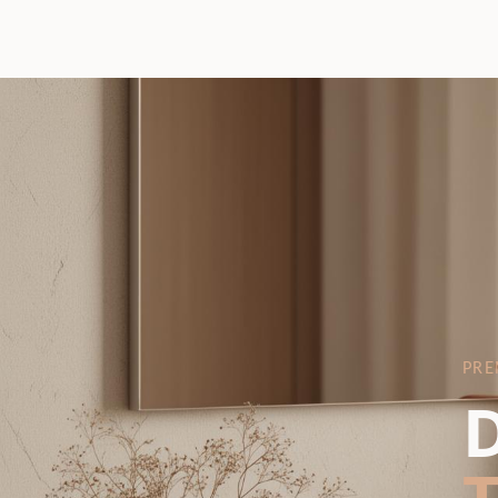
PRE
D
T