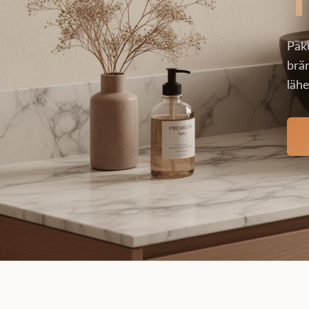
Pak
brän
lähe