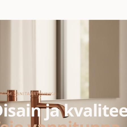
MIUM SANITAARTEHNIKA
isain ja kvalite
eie vannituppa