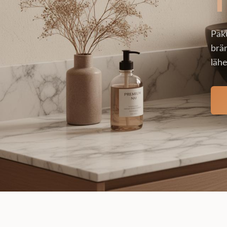
Pak
brän
lähe