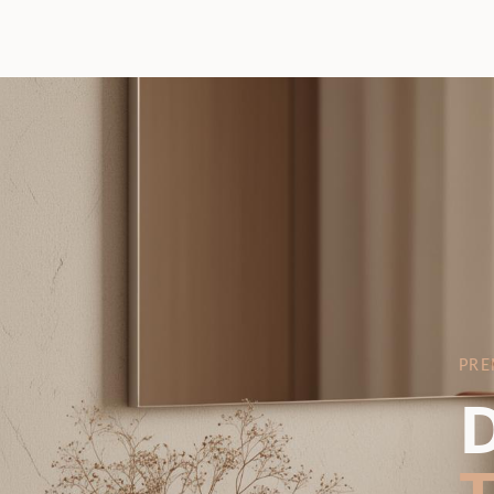
PRE
D
T