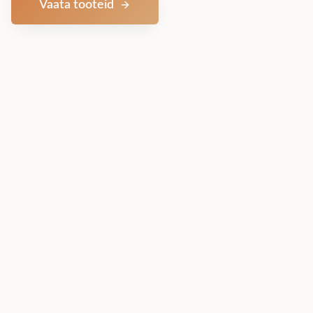
Vaata tooteid
Võta ühendust