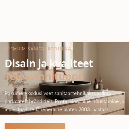
PREMIUM SANITAARTEHNIKA
Disain ja kvaliteet
Teie vannituppa
Pakume eksklusiivset sanitaartehnikat maailma
parimatelt brändidelt. Professionaalne nõustamine ja
individuaalne lähenemine alates 2003. aastast.