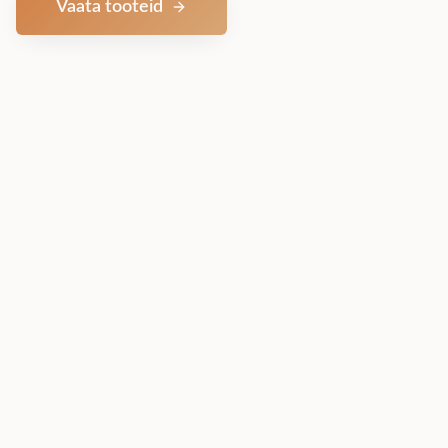
Vaata tooteid
Võta ühendust