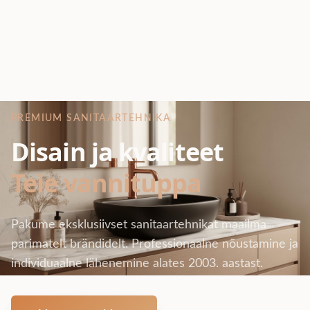
PREMIUM SANITAARTEHNIKA
Disain ja kvaliteet
Teie vannituppa
Pakume eksklusiivset sanitaartehnikat maailma
parimatelt brändidelt. Professionaalne nõustamine ja
individuaalne lähenemine alates 2003. aastast.