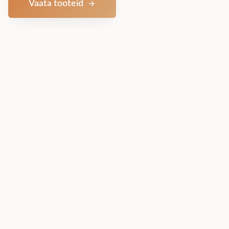
Vaata tooteid
Võta ühendust