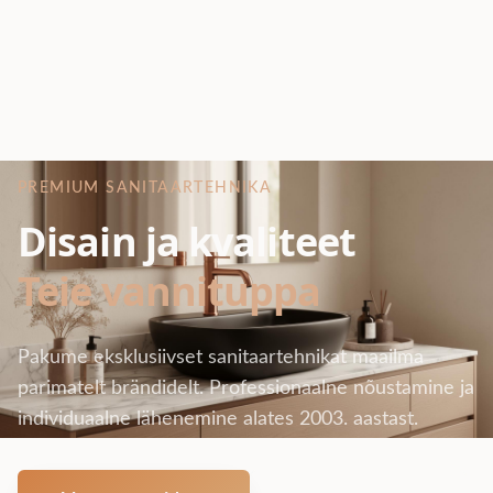
PREMIUM SANITAARTEHNIKA
Disain ja kvaliteet
Teie vannituppa
Pakume eksklusiivset sanitaartehnikat maailma
parimatelt brändidelt. Professionaalne nõustamine ja
individuaalne lähenemine alates 2003. aastast.