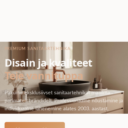
PREMIUM SANITAARTEHNIKA
Disain ja kvaliteet
Teie vannituppa
Pakume eksklusiivset sanitaartehnikat maailma
parimatelt brändidelt. Professionaalne nõustamine ja
individuaalne lähenemine alates 2003. aastast.