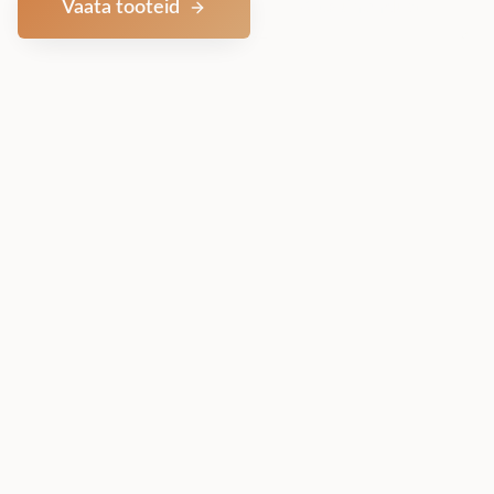
Vaata tooteid
Võta ühendust