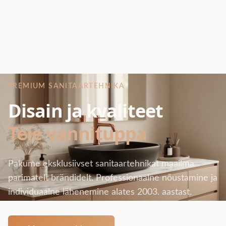
PREMIUM SANITAARTEHNIKA
Disain ja kvaliteet
Teie vannituppa
Pakume eksklusiivset sanitaartehnikat maailma
parimatelt brändidelt. Professionaalne nõustamine ja
individuaalne lähenemine alates 2003. aastast.