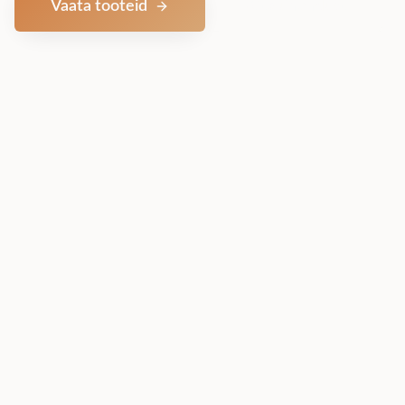
Vaata tooteid
Võta ühendust