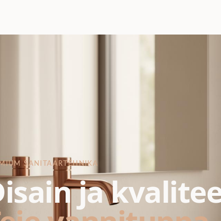
MIUM SANITAARTEHNIKA
isain ja kvalite
eie vannituppa