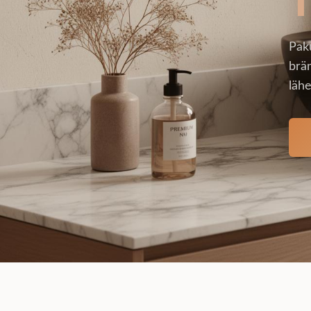
Pak
brän
lähe