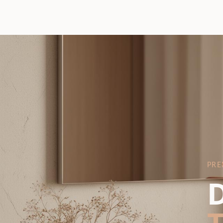
PRE
D
T