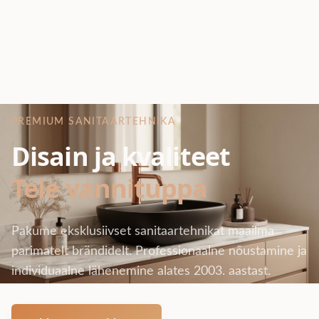
PREMIUM SANITAARTEHNIKA
Disain ja kvaliteet
Teie vannituppa
Pakume eksklusiivset sanitaartehnikat maailma
parimatelt brändidelt. Professionaalne nõustamine ja
individuaalne lähenemine alates 2003. aastast.