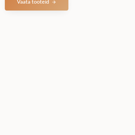
Vaata tooteid
Võta ühendust