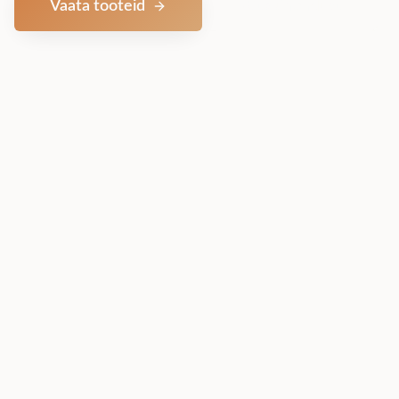
Vaata tooteid
Võta ühendust