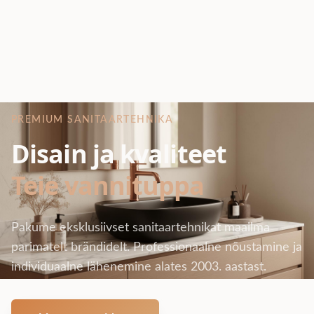
PREMIUM SANITAARTEHNIKA
Disain ja kvaliteet
Teie vannituppa
Pakume eksklusiivset sanitaartehnikat maailma
parimatelt brändidelt. Professionaalne nõustamine ja
individuaalne lähenemine alates 2003. aastast.