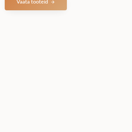
Vaata tooteid
Võta ühendust