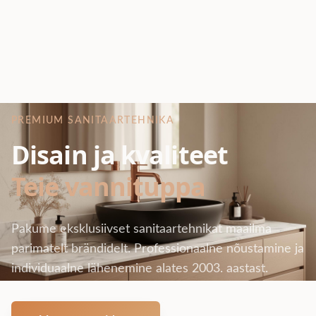
PREMIUM SANITAARTEHNIKA
Disain ja kvaliteet
Teie vannituppa
Pakume eksklusiivset sanitaartehnikat maailma
parimatelt brändidelt. Professionaalne nõustamine ja
individuaalne lähenemine alates 2003. aastast.