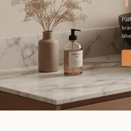
Pak
brän
lähe