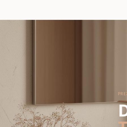
PRE
D
T