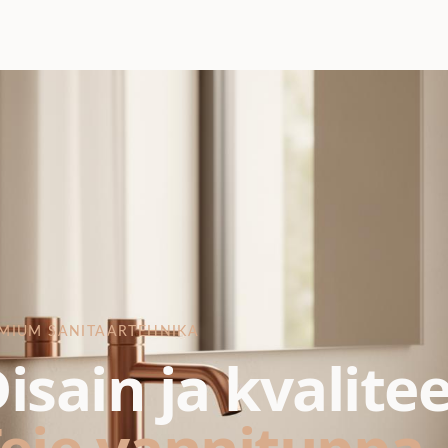
MIUM SANITAARTEHNIKA
isain ja kvalite
eie vannituppa